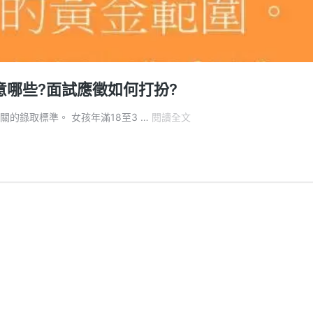
意哪些?面試應徵如何打扮?
酒
檯公關的錄取標準。 女孩年滿18至3 …
閱讀全文
店
小
姐
條
件
為
何?
KTV
公
關
外
表
穿