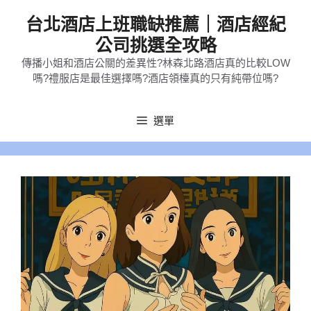
跳
台北酒店上班職缺推薦｜酒店經紀
至
公司挑選全攻略
主
傳播小姐和酒店公關的差異性?林森北路酒店真的比較LOW
要
嗎?禮服店是最佳選擇嗎?酒店領檯真的只有純帶位嗎?
內
容
選單