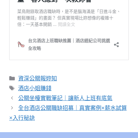
分
資深公關報妳知
類
標
酒店小姐賺錢
籤
公關坐檯實戰筆記｜讓新人上班有底氣
全台酒店公關職缺招募｜真實案例×薪水試算
×入行秘訣