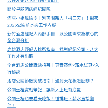
人性才是八大的核心價值」
關於星願酒店經紀團隊
酒店小姐風險學｜別再問新人「拱三天」！揭密
2026公關薪水與工作內容
新竹酒店經紀人內部手冊｜以公關需求為核心的
全台灣分析
高雄酒店經紀人挑選指南｜找對經紀公司，八大
工作才有出路
全台酒店公關職缺招募｜真實案例×薪水試算×入
行秘訣
酒店公關節數突破指南｜遇到天花板怎麼辦？
公關坐檯實戰筆記｜讓新人上班有底氣
公關坐檯也要看天吃飯！懂排班，薪水直接翻
倍！