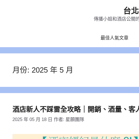
跳
台北
至
傳播小姐和酒店公關的
主
要
最佳人氣文章
內
容
月份:
2025 年 5 月
酒店新人不踩雷全攻略｜開銷、酒量、客
2025 年 05 月 18 日
作者:
星願團隊