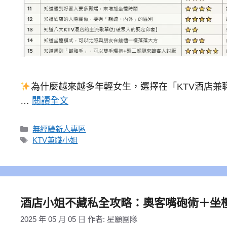
為什麼越來越多年輕女生，選擇在「KTV酒店兼
…
閱讀全文
分
無經驗新人專區
類
標
KTV兼職小姐
籤
酒店小姐不藏私全攻略：奧客嘴砲術＋坐
2025 年 05 月 05 日
作者:
星願團隊