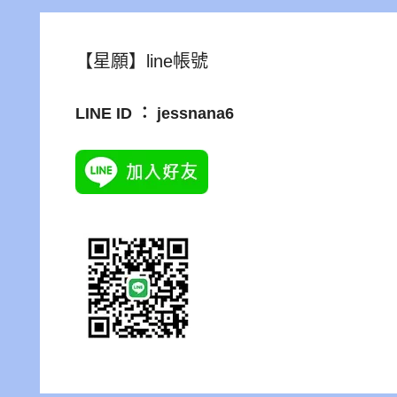
【星願】line帳號
LINE ID ： jessnana6