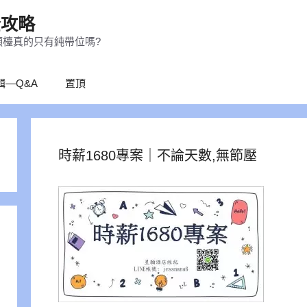
全攻略
領檯真的只有純帶位嗎?
輯—Q&A
置頂
時薪1680專案｜不論天數,無節壓