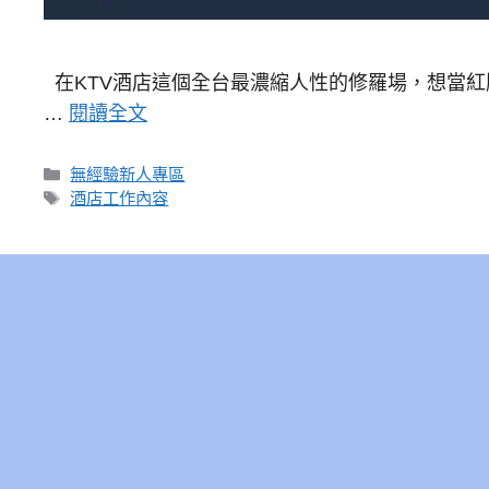
在KTV酒店這個全台最濃縮人性的修羅場，想當
…
閱讀全文
分
無經驗新人專區
類
標
酒店工作內容
籤