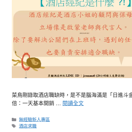
菜鳥剛錄取酒店職缺時，是不是腦海滿是「日進斗金
倍：一天基本開銷 …
閱讀全文
分
無經驗新人專區
類
標
酒店求職