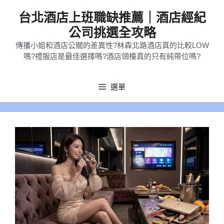
跳
台北酒店上班職缺推薦｜酒店經紀
至
公司挑選全攻略
主
傳播小姐和酒店公關的差異性?林森北路酒店真的比較LOW
要
嗎?禮服店是最佳選擇嗎?酒店領檯真的只有純帶位嗎?
內
容
選單