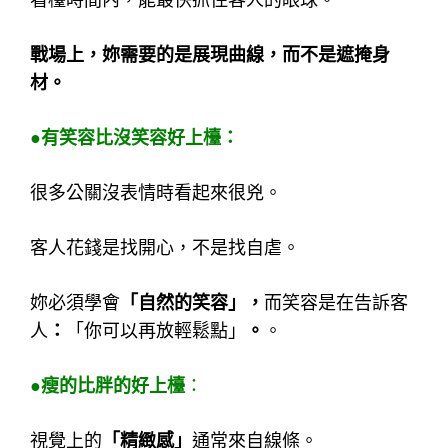
看檯時間內，能最快抓住客人的眼球。
戰場上，妳需要的是展現曲線，而不是遮掩身
材。
●有笑容比沒笑容好上檯：
很多公關沒表情時看起來很兇。
客人花錢是找開心，不是找自虐。
妳必須學會
「自然的笑容」，
而笑容是在告訴客
人
：
「你可以再放輕鬆點」
。
。
●瘦的比胖的好上檯
：
視覺上的
「精緻感」
通常來自線條。