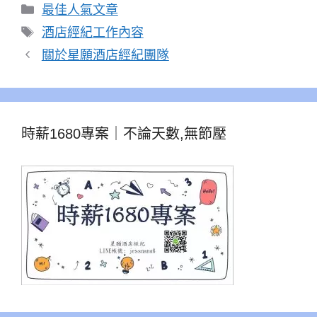
分
最佳人氣文章
類
標
酒店經紀工作內容
籤
關於星願酒店經紀團隊
時薪1680專案｜不論天數,無節壓