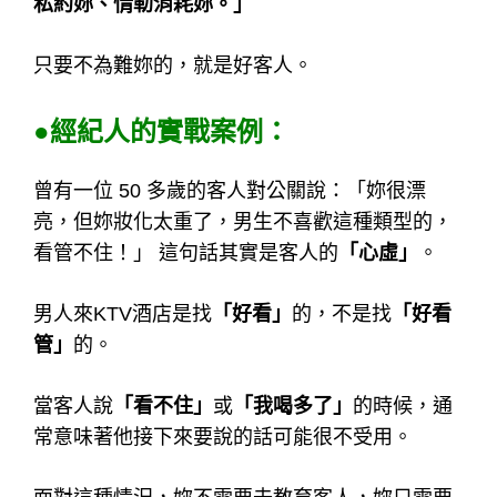
私約妳、情勒消耗妳。」
只要不為難妳的，就是好客人。
●經紀人的實戰案例：
曾有一位 50 多歲的客人對公關說：「妳很漂
亮，但妳妝化太重了，男生不喜歡這種類型的，
看管不住！」 這句話其實是客人的
「心虛」
。
男人來KTV酒店是找
「好看」
的，不是找
「好看
管」
的。
當客人說
「看不住」
或
「我喝多了」
的時候，通
常意味著他接下來要說的話可能很不受用。