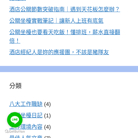
酒店公關節數突破指南｜遇到天花板怎麼辦？
公關坐檯實戰筆記｜讓新人上班有底氣
公關坐檯也要看天吃飯！懂排班，薪水直接翻
倍！
酒店經紀人是妳的應援團，不該是豬隊友
分類
八大工作職缺
(4)
公關坐檯日記
(1)
工作環境內容
(4)