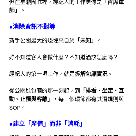
但在星願團隊裡，經紀人的工作更像是
「首席軍
師」
。
●消除資訊不對等
新手公關最大的恐懼來自於
「未知」
。
妳不知道客人會做什麼？不知道酒該怎麼喝？
經紀人的第一項工作，就是
拆解包廂實況
。
從公關進包廂的那一刻起，到
「排看、坐定、互
動、止檯與客離」
，每一個環節都有其潛規則與
SOP。
●建立「產值」而非「消耗」