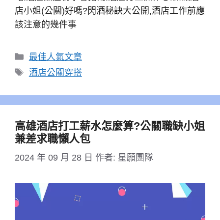
店小姐(公關)好嗎?閃酒秘訣大公開,酒店工作前應
該注意的幾件事
分
最佳人氣文章
類
標
酒店公關穿搭
籤
高雄酒店打工薪水怎麼算?公關職缺小姐
兼差求職懶人包
2024 年 09 月 28 日
作者:
星願團隊