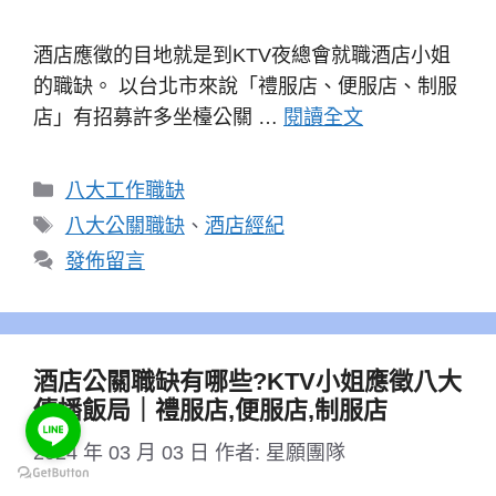
酒店應徵的目地就是到KTV夜總會就職酒店小姐
的職缺。 以台北市來說「禮服店、便服店、制服
店」有招募許多坐檯公關 …
閱讀全文
分
八大工作職缺
類
標
八大公關職缺
、
酒店經紀
籤
發佈留言
酒店公關職缺有哪些?KTV小姐應徵八大
傳播飯局｜禮服店,便服店,制服店
2024 年 03 月 03 日
作者:
星願團隊