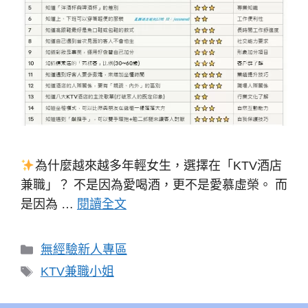
為什麼越來越多年輕女生，選擇在「KTV酒店
兼職」？ 不是因為愛喝酒，更不是愛慕虛榮。 而
是因為 …
閱讀全文
分
無經驗新人專區
類
標
KTV兼職小姐
籤