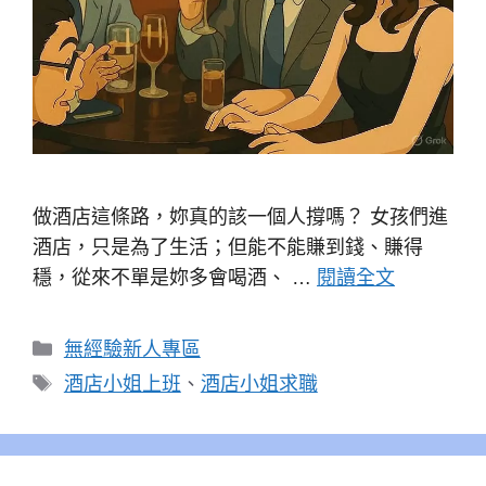
做酒店這條路，妳真的該一個人撐嗎？ 女孩們進
酒店，只是為了生活；但能不能賺到錢、賺得
穩，從來不單是妳多會喝酒、 …
閱讀全文
分
無經驗新人專區
類
標
酒店小姐上班
、
酒店小姐求職
籤