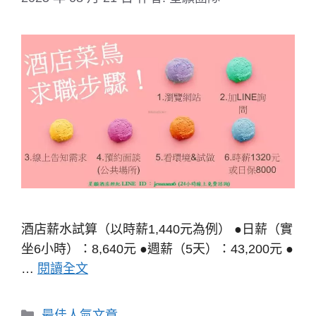
酒店薪水試算（以時薪1,440元為例） ●日薪（實
坐6小時）：8,640元 ●週薪（5天）：43,200元 ●
…
閱讀全文
分
最佳人氣文章