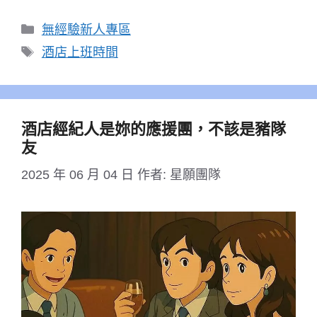
分
無經驗新人專區
類
標
酒店上班時間
籤
酒店經紀人是妳的應援團，不該是豬隊
友
2025 年 06 月 04 日
作者:
星願團隊