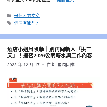
分
最佳人氣文章
類
標
酒店有哪些?
籤
酒店小姐風險學｜別再問新人「拱三
天」！揭密2026公關薪水與工作內容
2025 年 12 月 17 日
作者:
星願團隊