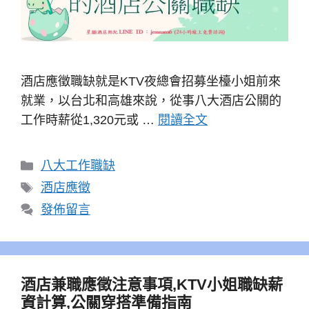
酒店應徵職缺就是KTV夜總會招募坐檯小姐前來
就業，以台北和高雄來說，從事八大酒店公關的
工作時薪從1,320元或 …
閱讀全文
分
八大工作職缺
類
標
酒店應徵
籤
發佈留言
酒店兼職應徵注意事項,KTV小姐職缺薪
資計算,公關穿搭準備指南