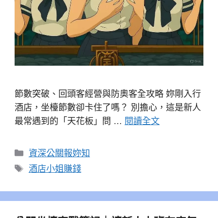
節數突破、回頭客經營與防奧客全攻略 妳剛入行
酒店，坐檯節數卻卡住了嗎？ 別擔心，這是新人
最常遇到的「天花板」問 …
閱讀全文
分
資深公關報妳知
類
標
酒店小姐賺錢
籤