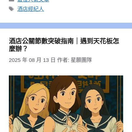
類
標
酒店經紀人
籤
酒店公關節數突破指南｜遇到天花板怎
麼辦？
2025 年 08 月 13 日
作者:
星願團隊