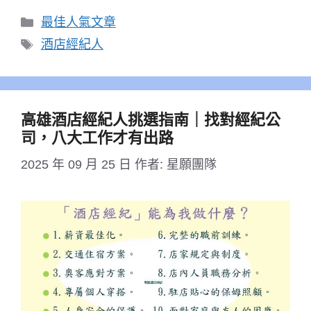
分
最佳人氣文章
類
標
酒店經紀人
籤
高雄酒店經紀人挑選指南｜找對經紀公
司，八大工作才有出路
2025 年 09 月 25 日
作者:
星願團隊