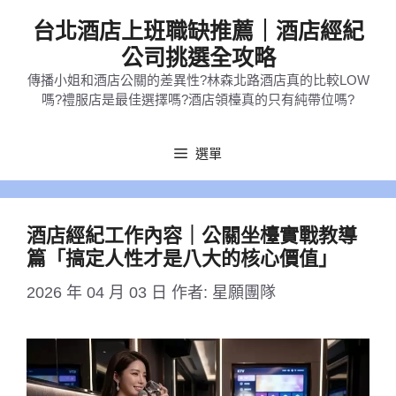
跳
台北酒店上班職缺推薦｜酒店經紀
至
公司挑選全攻略
主
傳播小姐和酒店公關的差異性?林森北路酒店真的比較LOW
要
嗎?禮服店是最佳選擇嗎?酒店領檯真的只有純帶位嗎?
內
容
選單
酒店經紀工作內容｜公關坐檯實戰教導
篇「搞定人性才是八大的核心價值」
2026 年 04 月 03 日
作者:
星願團隊