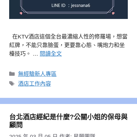
在KTV酒店這個全台最濃縮人性的修羅場，想當
紅牌，不能只靠臉蛋，更要靠心態、嘴炮力和坐
檯技巧。 …
閱讀全文
分
無經驗新人專區
類
標
酒店工作內容
籤
台北酒店經紀是什麼?公關小姐的保母與
顧問
2025 年 03 月 05 日
作者:
星願團隊