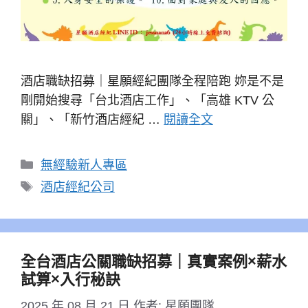
酒店職缺招募｜星願經紀團隊全程陪跑 妳是不是
剛開始搜尋「台北酒店工作」、「高雄 KTV 公
關」、「新竹酒店經紀 …
閱讀全文
分
無經驗新人專區
類
標
酒店經紀公司
籤
全台酒店公關職缺招募｜真實案例×薪水
試算×入行秘訣
2025 年 08 月 21 日
作者:
星願團隊