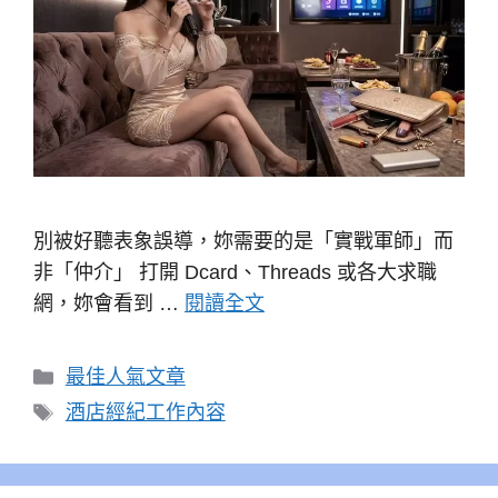
別被好聽表象誤導，妳需要的是「實戰軍師」而
非「仲介」 打開 Dcard、Threads 或各大求職
網，妳會看到 …
閱讀全文
分
最佳人氣文章
類
標
酒店經紀工作內容
籤