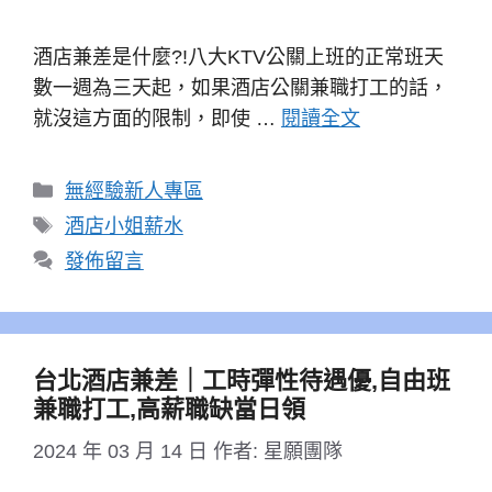
酒店兼差是什麼?!八大KTV公關上班的正常班天
數一週為三天起，如果酒店公關兼職打工的話，
就沒這方面的限制，即使 …
閱讀全文
分
無經驗新人專區
類
標
酒店小姐薪水
籤
發佈留言
台北酒店兼差｜工時彈性待遇優,自由班
兼職打工,高薪職缺當日領
2024 年 03 月 14 日
作者:
星願團隊