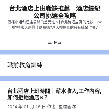
跳
台北酒店上班職缺推薦｜酒店經紀
至
公司挑選全攻略
主
傳播小姐和酒店公關的差異性?林森北路酒店真的比較LOW
要
嗎?禮服店是最佳選擇嗎?酒店領檯真的只有純帶位嗎?
內
容
選單
職前教育訓練
台北酒店上班時間｜薪水收入,工作內容,
如何拒絕酒店S？
2024 年 01 月 18 日
作者:
星願團隊