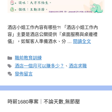
酒店小姐工作內容有哪些?! 「酒店小姐工作內
容」主要是酒店公關提供『桌面服務與桌邊禮
儀』，如幫客人準備酒水、分 …
閱讀全文
分
職前教育訓練
類
標
酒店一個月可以賺多少？
、
酒店求職
籤
發佈留言
時薪1680專案｜不論天數,無節壓