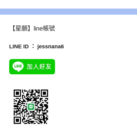
【星願】line帳號
LINE ID ： jessnana6