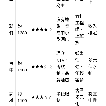
上
為主
竹科
沒有連
工程
新
約
鎖、皆
收入
★★★★☆
師、
竹
1380
為中小
穩定
上班
型酒店
族
理容
娛樂
KTV、
性
多元
台
約
★★★☆☆
暢飲
強、
但浮
中
1100
制、品
年輕
動
牌酒店
客多
客層
高
約
半便服
制度
★★★☆☆
多元
雄
1100
制
中性
化