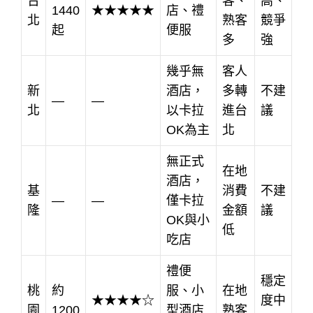
台
客、
高、
1440
★★★★★
店、禮
北
熟客
競爭
起
便服
多
強
幾乎無
客人
新
酒店，
多轉
不建
—
—
北
以卡拉
進台
議
OK為主
北
無正式
在地
酒店，
基
消費
不建
—
—
僅卡拉
隆
金額
議
OK與小
低
吃店
禮便
穩定
桃
約
服、小
在地
★★★★☆
度中
園
1200
型酒店
熟客