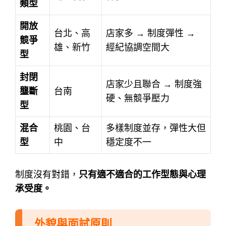
類型
開放
台北、高
店家多 → 制度彈性 →
競爭
雄、新竹
經紀協調空間大
型
封閉
店家少且聯合 → 制度強
壟斷
台南
硬、無競爭壓力
型
混合
桃園、台
多樣制度並存，彈性大但
型
中
穩定度不一
制度沒有對錯，
只有適不適合的工作型態與心理
承受度。
外貌與面試原則