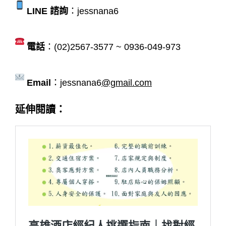
LINE 諮詢
：jessnana6
電話
：(02)2567-3577 ~ 0936-049-973
Email
：jessnana6
@gmail.com
延伸閱讀：