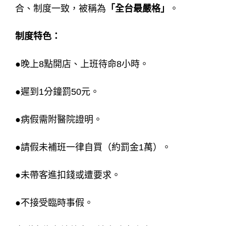
合、制度一致，被稱為
「全台最嚴格」
。
制度特色：
●晚上8點開店、上班待命8小時。
●遲到1分鐘罰50元。
●病假需附醫院證明。
●請假未補班一律自買（約罰金1萬）。
●未帶客進扣錢或遭要求。
●不接受臨時事假。