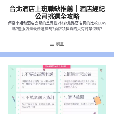
跳
台北酒店上班職缺推薦｜酒店經紀
至
公司挑選全攻略
主
傳播小姐和酒店公關的差異性?林森北路酒店真的比較LOW
要
嗎?禮服店是最佳選擇嗎?酒店領檯真的只有純帶位嗎?
內
容
選單