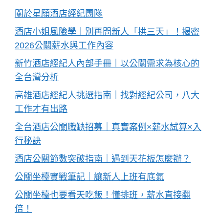
關於星願酒店經紀團隊
酒店小姐風險學｜別再問新人「拱三天」！揭密
2026公關薪水與工作內容
新竹酒店經紀人內部手冊｜以公關需求為核心的
全台灣分析
高雄酒店經紀人挑選指南｜找對經紀公司，八大
工作才有出路
全台酒店公關職缺招募｜真實案例×薪水試算×入
行秘訣
酒店公關節數突破指南｜遇到天花板怎麼辦？
公關坐檯實戰筆記｜讓新人上班有底氣
公關坐檯也要看天吃飯！懂排班，薪水直接翻
倍！