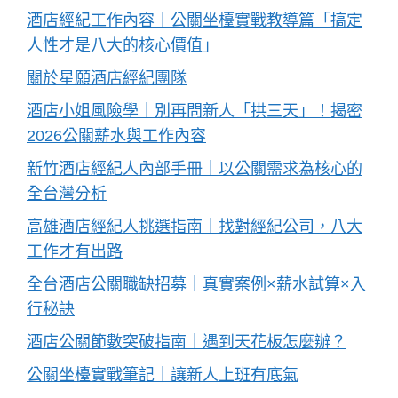
酒店經紀工作內容｜公關坐檯實戰教導篇「搞定
人性才是八大的核心價值」
關於星願酒店經紀團隊
酒店小姐風險學｜別再問新人「拱三天」！揭密
2026公關薪水與工作內容
新竹酒店經紀人內部手冊｜以公關需求為核心的
全台灣分析
高雄酒店經紀人挑選指南｜找對經紀公司，八大
工作才有出路
全台酒店公關職缺招募｜真實案例×薪水試算×入
行秘訣
酒店公關節數突破指南｜遇到天花板怎麼辦？
公關坐檯實戰筆記｜讓新人上班有底氣