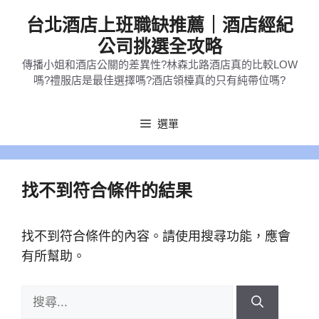
跳
台北酒店上班職缺推薦｜酒店經紀
至
公司挑選全攻略
主
傳播小姐和酒店公關的差異性?林森北路酒店真的比較LOW
要
嗎?禮服店是最佳選擇嗎?酒店領檯真的只有純帶位嗎?
內
容
選單
找不到符合條件的結果
找不到符合條件的內容。請使用搜尋功能，應會
有所幫助。
搜
尋: