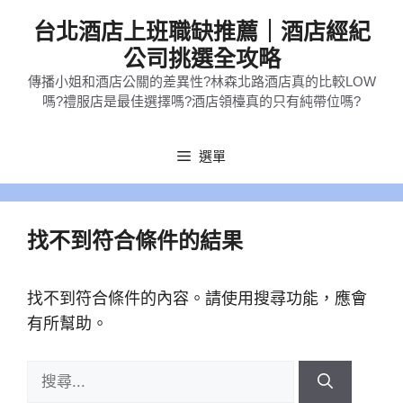
跳
台北酒店上班職缺推薦｜酒店經紀
至
公司挑選全攻略
主
傳播小姐和酒店公關的差異性?林森北路酒店真的比較LOW
要
嗎?禮服店是最佳選擇嗎?酒店領檯真的只有純帶位嗎?
內
容
選單
找不到符合條件的結果
找不到符合條件的內容。請使用搜尋功能，應會
有所幫助。
搜
尋: