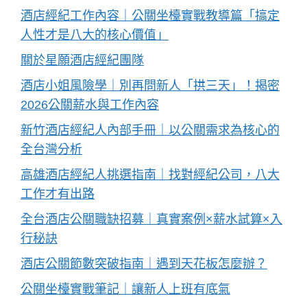
酒店經紀工作內容｜公關坐檯實戰教導篇「搞定
人性才是八大的核心價值」
關於星願酒店經紀團隊
酒店小姐風險學｜別再問新人「拱三天」！揭密
2026公關薪水與工作內容
新竹酒店經紀人內部手冊｜以公關需求為核心的
全台灣分析
高雄酒店經紀人挑選指南｜找對經紀公司，八大
工作才有出路
全台酒店公關職缺招募｜真實案例×薪水試算×入
行秘訣
酒店公關節數突破指南｜遇到天花板怎麼辦？
公關坐檯實戰筆記｜讓新人上班有底氣