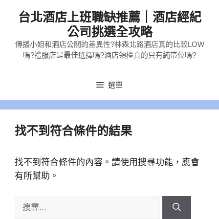
跳
台北酒店上班職缺推薦｜酒店經紀
至
公司挑選全攻略
主
傳播小姐和酒店公關的差異性?林森北路酒店真的比較LOW
要
嗎?禮服店是最佳選擇嗎?酒店領檯真的只有純帶位嗎?
內
容
選單
找不到符合條件的結果
找不到符合條件的內容。請使用搜尋功能，應會
有所幫助。
搜
尋: