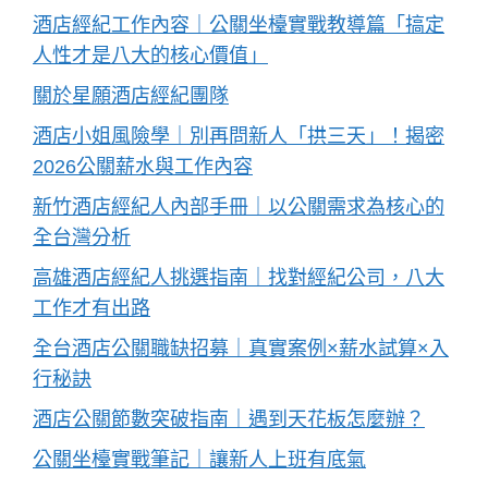
酒店經紀工作內容｜公關坐檯實戰教導篇「搞定
人性才是八大的核心價值」
關於星願酒店經紀團隊
酒店小姐風險學｜別再問新人「拱三天」！揭密
2026公關薪水與工作內容
新竹酒店經紀人內部手冊｜以公關需求為核心的
全台灣分析
高雄酒店經紀人挑選指南｜找對經紀公司，八大
工作才有出路
全台酒店公關職缺招募｜真實案例×薪水試算×入
行秘訣
酒店公關節數突破指南｜遇到天花板怎麼辦？
公關坐檯實戰筆記｜讓新人上班有底氣