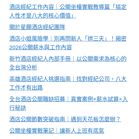
酒店經紀工作內容｜公關坐檯實戰教導篇「搞定
人性才是八大的核心價值」
關於星願酒店經紀團隊
酒店小姐風險學｜別再問新人「拱三天」！揭密
2026公關薪水與工作內容
新竹酒店經紀人內部手冊｜以公關需求為核心的
全台灣分析
高雄酒店經紀人挑選指南｜找對經紀公司，八大
工作才有出路
全台酒店公關職缺招募｜真實案例×薪水試算×入
行秘訣
酒店公關節數突破指南｜遇到天花板怎麼辦？
公關坐檯實戰筆記｜讓新人上班有底氣