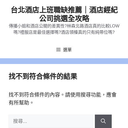
跳
台北酒店上班職缺推薦｜酒店經紀
至
公司挑選全攻略
主
傳播小姐和酒店公關的差異性?林森北路酒店真的比較LOW
要
嗎?禮服店是最佳選擇嗎?酒店領檯真的只有純帶位嗎?
內
容
選單
找不到符合條件的結果
找不到符合條件的內容。請使用搜尋功能，應會
有所幫助。
搜
尋: