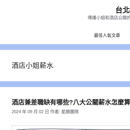
跳
台北
至
傳播小姐和酒店公關的
主
要
最佳人氣文章
內
容
酒店小姐薪水
酒店兼差職缺有哪些?八大公關薪水怎麼算
2024 年 09 月 02 日
作者:
星願團隊