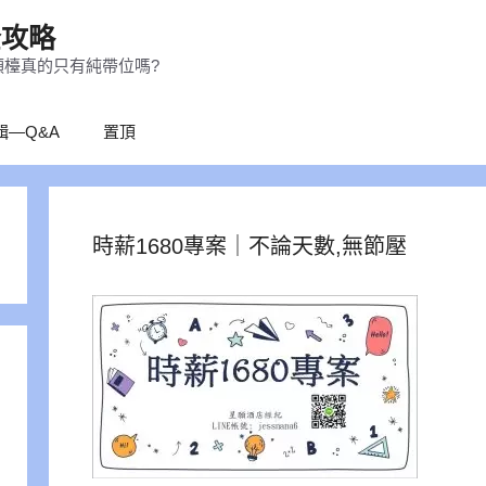
全攻略
領檯真的只有純帶位嗎?
輯—Q&A
置頂
時薪1680專案｜不論天數,無節壓