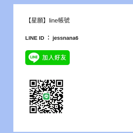
【星願】line帳號
LINE ID ： jessnana6