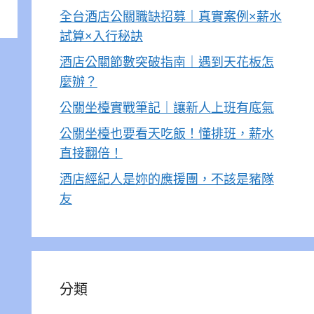
全台酒店公關職缺招募｜真實案例×薪水
試算×入行秘訣
酒店公關節數突破指南｜遇到天花板怎
麼辦？
公關坐檯實戰筆記｜讓新人上班有底氣
公關坐檯也要看天吃飯！懂排班，薪水
直接翻倍！
酒店經紀人是妳的應援團，不該是豬隊
友
分類