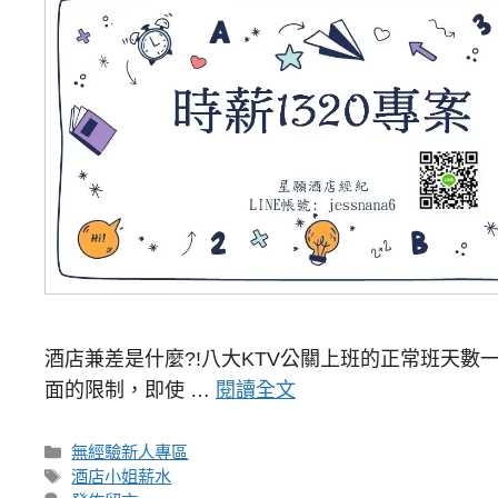
酒店兼差是什麼?!八大KTV公關上班的正常班天
面的限制，即使 …
閱讀全文
分
無經驗新人專區
類
標
酒店小姐薪水