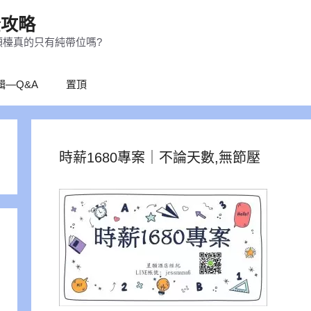
全攻略
領檯真的只有純帶位嗎?
輯—Q&A
置頂
時薪1680專案｜不論天數,無節壓