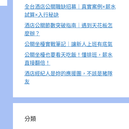
全台酒店公關職缺招募｜真實案例×薪水
試算×入行秘訣
酒店公關節數突破指南｜遇到天花板怎
麼辦？
公關坐檯實戰筆記｜讓新人上班有底氣
公關坐檯也要看天吃飯！懂排班，薪水
直接翻倍！
酒店經紀人是妳的應援團，不該是豬隊
友
分類