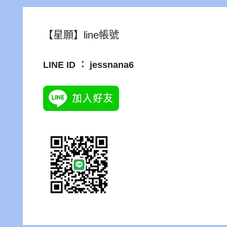
【星願】line帳號
LINE ID ： jessnana6