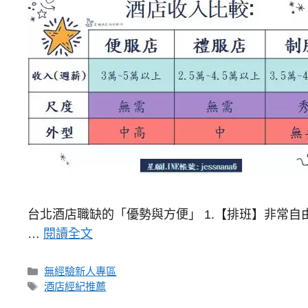
台北酒店職缺的「優勢與方便」 1.【排班】非常自由。 
…
閱讀全文
分
無經驗新人專區
類
標
酒店經紀推薦
籤