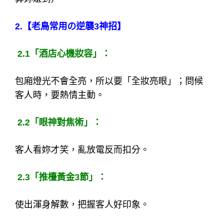
2.
【老鳥常用の逆襲
3
神招】
2.1
「酒店心機妝容」：
包廂燈光不會全亮，所以要「全妝亮眼」；問候
客人時，要熱情主動。
2.2
「眼神對焦術」：
客人看妳才笑，亂放電反而扣分。
2.3
「推檯黃金3節」：
使出渾身解數，把握客人好印象。