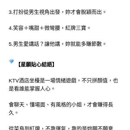
3.打扮從男生視角出發，妳才會脫穎而出。
4.笑容＋嘴甜＋微彎腰，紅牌三寶。
5.男生愛講話？讓他講，妳就能多賺節數。
【星願貼心結語】
KTV酒店坐檯是一場情緒遊戲，不只拼顏值，也
是看誰能掌握人心。
會聊天、懂場面、有風格的小姐，才會賺得長
久。
從菜鳥到紅牌，不靠運氣，靠的是妳願不願意