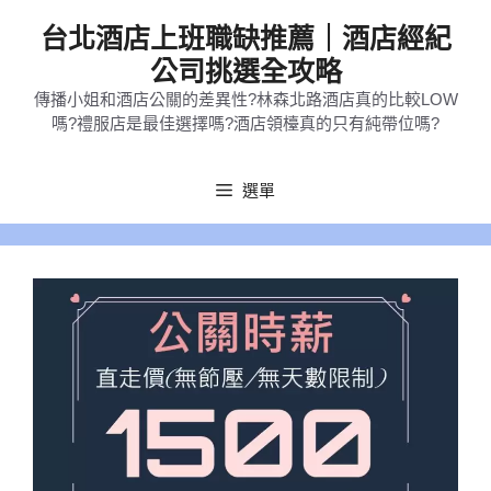
跳
台北酒店上班職缺推薦｜酒店經紀
至
公司挑選全攻略
主
傳播小姐和酒店公關的差異性?林森北路酒店真的比較LOW
要
嗎?禮服店是最佳選擇嗎?酒店領檯真的只有純帶位嗎?
內
容
選單