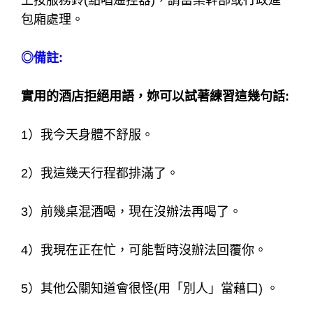
要是保謢新人的安全！
絕不做勉強自己的事，若是客人提出自己無法接
受的要求，請立即
「態度委婉但立場堅定」
的拒
絕。
不用怕得罪客人而勉強答應任何要求。
在包廂內，若遇到自己無法解決的突發狀況，馬
上按服務鈴(點唱遙控器)，請當桌幹部或行政進
包廂處理。
◎備註:
實用的酒店拒絕用語，妳可以試著練習這幾句話: