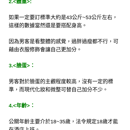
而男客審美觀與女生不同，主要是第一眼的整體
印象為主。
1.<
身高>：
身高在155公分~172公分之間可為男客所接受，
而162公分~168公分相較受歡迎，可透過高跟鞋
的鞋跟高低來調整至最佳狀態。
2.<
體重>:
如果一定要訂標準大約是43公斤~53公斤左右，
這樣的數據當然還是要搭配身高。
因為男客是看整體的感覺，過胖過瘦都不行，可
藉由衣服修飾會讓自己更加分。