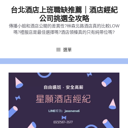
跳
台北酒店上班職缺推薦｜酒店經紀
至
公司挑選全攻略
主
傳播小姐和酒店公關的差異性?林森北路酒店真的比較LOW
要
嗎?禮服店是最佳選擇嗎?酒店領檯真的只有純帶位嗎?
內
容
選單