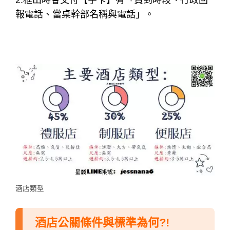
以免讓客人會錯意，以為妳
「默許客人要求的親
密行為！」
最好是主動要求去人多的公共場所，手機保持暢
通，並常與經紀人聯繫。
◎備註：
1.安全回報有「定點回報、客離回報」。
2.框出時會交付【字卡】有「買到時段、行政回
報電話、當桌幹部名稱與電話」。