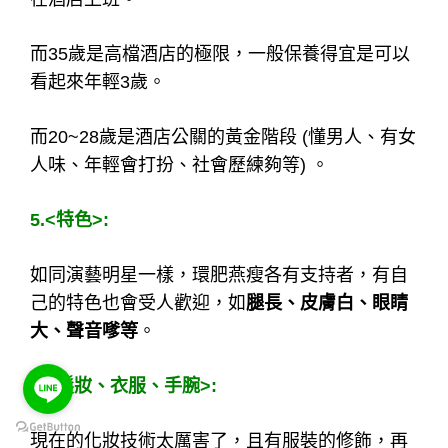
3.<
臉蛋>：
男客對於臉蛋的主觀程度較高，沒有一定的標
準，而現代化妝和微整可替自己加分不少。
4.<
年齡>：
公關年齡主要介於18~35歲，法令規定18歲才能
在酒店上班。
而35歲是高檔酒店的極限，一般保養得宜是可以
看起來年輕3歲。
而20~28歲是酒店公關的黃金階段 (懂男人、有女
人味、年輕會打扮、社會歷練夠等) 。