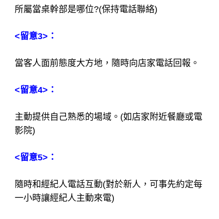
與客人外出(看電影、吃宵夜)，要留
意哪些事?!
<留意1>：
時段買到幾點?(店家行政說的為準)
<留意2>：
所屬當桌幹部是哪位?(保持電話聯絡)
<留意3>：
當客人面前態度大方地，隨時向店家電話回報。